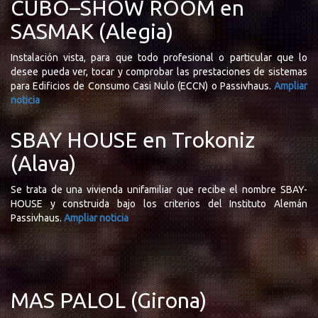
CUBO–SHOW ROOM en
SASMAK (Alegia)
Instalación vista, para que todo profesional o particular que lo
desee pueda ver, tocar y comprobar las prestaciones de sistemas
para Edificios de Consumo Casi Nulo (ECCN) o Passivhaus.
Ampliar
noticia
SBAY HOUSE en Trokoniz
(Alava)
Se trata de una vivienda unifamiliar que recibe el nombre SBAY-
HOUSE y construida bajo los criterios del Instituto Alemán
Passivhaus.
Ampliar noticia
MAS PALOL (Girona)