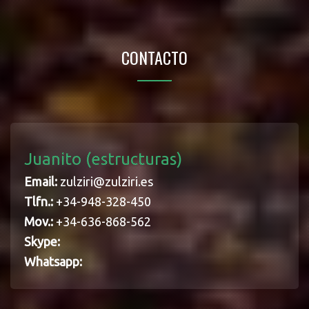
CONTACTO
Juanito (estructuras)
Email:
zulziri@zulziri.es
Tlfn.:
+34-948-328-450
Mov.:
+34-636-868-562
Skype:
Whatsapp: